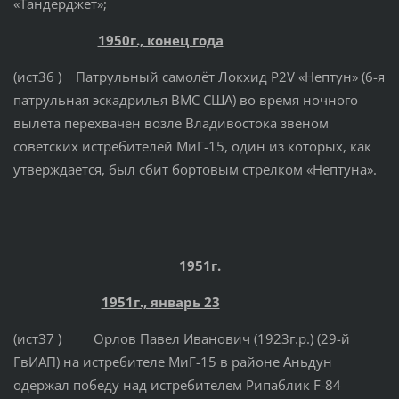
«Тандерджет»;
1950г., конец года
(ист36 ) Патрульный самолёт Локхид P2V «Нептун» (6-я
патрульная эскадрилья ВМС США) во время ночного
вылета перехвачен возле Владивостока звеном
советских истребителей МиГ-15, один из которых, как
утверждается, был сбит бортовым стрелком «Нептуна».
1951г.
1951г., январь 23
(ист37 ) Орлов Павел Иванович (1923г.р.) (29-й
ГвИАП) на истребителе МиГ-15 в районе Аньдун
одержал победу над истребителем Рипаблик F-84