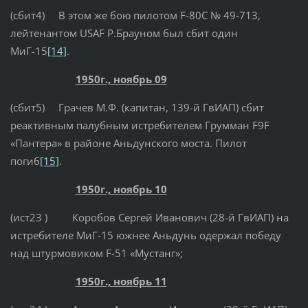
(сбит4) В этом же бою пилотом F-80C № 49-713,
лейтенантом USAF Р.Брауном был сбит один
МиГ-15
[14]
.
1950г., ноябрь 09
(сбит5) Грачев М.Ф. (капитан, 139-й ГвИАП) сбит
реактивным палубным истребителем Грумман F9F
«Пантера» в районе Аньдунского моста. Пилот
погиб
[15]
.
1950г., ноябрь 10
(ист23 ) Коробов Сергей Иванович (28-й ГвИАП) на
истребителе МиГ-15 южнее Аньдунь одержал победу
над штурмовиком F-51 «Мустанг»;
1950г., ноябрь 11