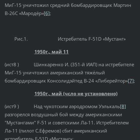
МиГ-15 уничтожил средний бомбардировщик Мартин
B-26С «Мародёр»
[6]
;
Рис.1. Истребитель F-51D «Мустанг»
1950г., май 11
(ист8 ) Шинкаренко И. (351-й ИАП) на истребителе
МиГ-15 уничтожил американский тяжёлый
бомбардировщик Консолидэйтед B-24 «Либерейтор»
[7]
;
1950г., май (чсло не установлено)
(ист9 ) Над чукотским аэродромом Уэлькаль
[8]
разгорелся воздушный бой между американскими
"Мустангами" F-51 и советскими Ла-11. Истребителем
Ла-11 (пилот С.Ефремов) сбит американский
истребитель F-51D «Мустанг»;