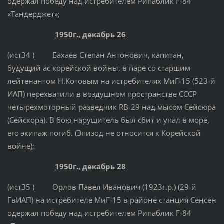
одержал победу над истребителем Рипаблик F-84
«Тандерджет»;
1950г., декабрь 26
(ист34 ) Бахаев Степан Антонович, капитан,
будущий ас корейской войны, в паре со старшим
лейтенантом Н.Котовым на истребителях МиГ-15 (523-й
ИАП) перехватили в воздушном пространстве СССР
четырехмоторный разведчик RB-29 над мысом Сейсюра
(Сейскора). В бою нарушитель был сбит и упал в море,
его экипаж погиб. (Эпизод не относится к Корейской
войне);
1950г., декабрь 28
(ист35 ) Орлов Павел Иванович (1923г.р.) (29-й
ГвИАП) на истребителе МиГ-15 в районе станция Сенсен
одержал победу над истребителем Рипаблик F-84