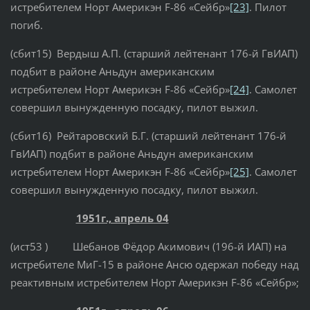
истребителем Норт Америкэн F-86 «Сейбр»
[23]
. Пилот
погиб.
(сбит15) Вердыш А.П. (старший лейтенант 176-й ГвИАП)
подбит в районе Аньдун американским
истребителем Норт Америкэн F-86 «Сейбр»
[24]
. Самолет
совершил вынужденную посадку, пилот выжил.
(сбит16) Рейтаровский Б.Г. (старший лейтенант 176-й
ГвИАП) подбит в районе Аньдун американским
истребителем Норт Америкэн F-86 «Сейбр»
[25]
. Самолет
совершил вынужденную посадку, пилот выжил.
1951г., апрель 04
(ист53 ) Шебанов Фёдор Акимович (196-й ИАП) на
истребителе МиГ-15 в районе Ансю одержал победу над
реактивным истребителем Норт Америкэн F-86 «Сейбр»;