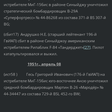
истребителе МиГ-15бис в районе Синыйджу уничтожил
стратегический бомбардировщик B-29А
«Суперфортресс» № 44-86268 из состава 371-й BS 307-й
BG;
(сбит17) Андрушко Н.Е. (старший лейтенант 196-й
ГвИАП) сбит в районе Синыйджоу американским
истребителем Рипаблик F-84 «Тандерджет»
[27]
. Пилот
катапультировался и выжил.
1951г., апрель 08
(ист58 ) Гесь Григорий Иванович (176-й ГвИАП) на
истребителе МиГ-15бис юго-восточнее Ансю уничтожил
средний бомбардировщик Мартин В-26 «Мародёр» №
44-34447 из состава 729-й BSL 452-го BW;