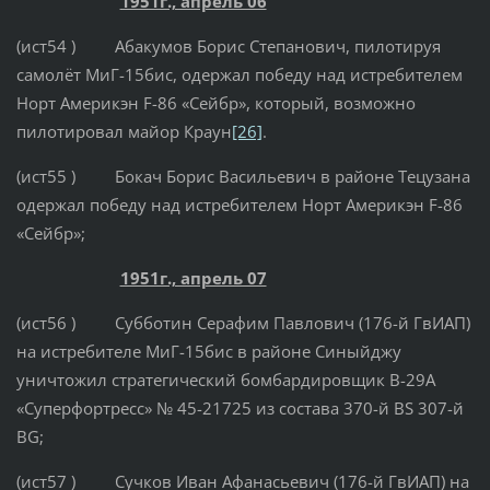
1951г., апрель 06
(ист54 ) Абакумов Борис Степанович, пилотируя
самолёт МиГ-15бис, одержал победу над истребителем
Норт Америкэн F-86 «Сейбр», который, возможно
пилотировал майор Краун
[26]
.
(ист55 ) Бокач Борис Васильевич в районе Тецузана
одержал победу над истребителем Норт Америкэн F-86
«Сейбр»;
1951г., апрель 07
(ист56 ) Субботин Серафим Павлович (176-й ГвИАП)
на истребителе МиГ-15бис в районе Синыйджу
уничтожил стратегический бомбардировщик B-29А
«Суперфортресс» № 45-21725 из состава 370-й BS 307-й
ВG;
(ист57 ) Сучков Иван Афанасьевич (176-й ГвИАП) на