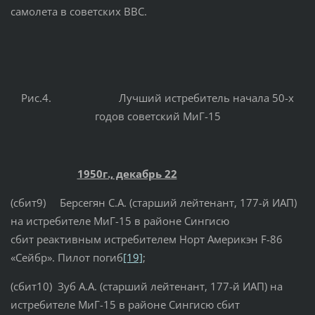
самолета в советских ВВС.
Рис.4. Лучший истребитель начала 50-х
годов советский МиГ-15
1950г., декабрь 22
(сбит9) Берсегян С.А. (старший лейтенант, 177-й ИАП)
на истребителе МиГ-15 в районе Сингисю
сбит реактивным истребителем Норт Америкэн F-86
«Сейбр». Пилот погиб
[19]
;
(сбит10) Зуб А.А. (старший лейтенант, 177-й ИАП) на
истребителе МиГ-15 в районе Сингисю сбит