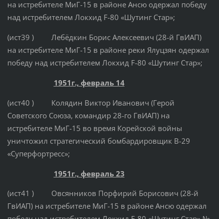
на истребителе МиГ-15 в районе Ансю одержал победу
над истребителем Локхид F-80 «Шутинг Стар»;
(ист39 ) Лебёдкин Борис Алексеевич (28-й ГвИАП)
на истребителе МиГ-15 в районе реки Ялуцзян одержал
победу над истребителем Локхид F-80 «Шутинг Стар»;
1951г., февраль 14
(ист40 ) Колядин Виктор Иванович (Герой
Советского Союза, командир 28-го ГвИАП) на
истребителе МиГ-15 во время Корейской войны
уничтожил стратегический бомбардировщик B-29
«Суперфортресс»;
1951г., февраль 23
(ист41 ) Овсянников Порфирий Борисович (28-й
ГвИАП) на истребителе МиГ-15 в районе Ансю одержал
победу над истребителем Локхид F-80 «Шутинг Стар» №