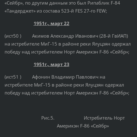
«Сейбр», по другим данным это был Рипаблик F-84
«Тандерджет» из состава 523-й FЕS 27-го FЕW;
1951г., март 22
(ист50 ) Акимов Александр Иванович (28-й ГвИАП)
на истребителе МиГ-15 в районе реки Ялуцзян одержал
победу над истребителем Норт Америкэн F-86 «Сейбр»;
1951г., март 23
(ист51 ) Афонин Владимир Павлович на
истребителе МиГ-15 в районе реки Ялуцзян одержал
победу над истребителем Норт Америкэн F-86 «Сейбр»;
Рис.5. Истребитель Норт
Америкэн F-86 «Сейбр»