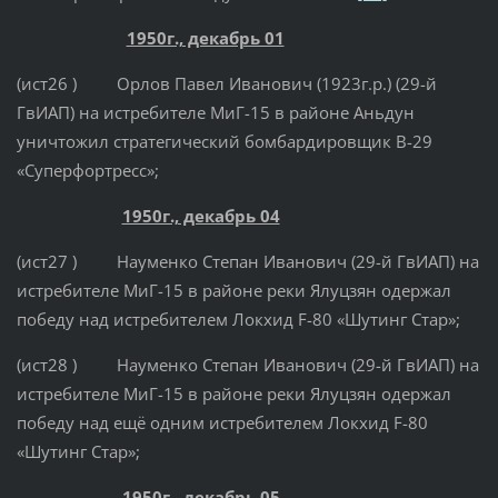
1950г., декабрь 01
(ист26 ) Орлов Павел Иванович (1923г.р.) (29-й
ГвИАП) на истребителе МиГ-15 в районе Аньдун
уничтожил стратегический бомбардировщик B-29
«Суперфортресс»;
1950г., декабрь 04
(ист27 ) Науменко Степан Иванович (29-й ГвИАП) на
истребителе МиГ-15 в районе реки Ялуцзян одержал
победу над истребителем Локхид F-80 «Шутинг Стар»;
(ист28 ) Науменко Степан Иванович (29-й ГвИАП) на
истребителе МиГ-15 в районе реки Ялуцзян одержал
победу над ещё одним истребителем Локхид F-80
«Шутинг Стар»;
1950г., декабрь 05