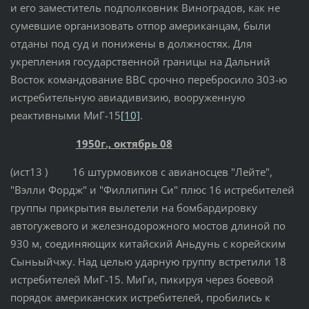
и его заместитель подполковник Виноградов, как не
сумевшие организовать отпор американцам, были
отданы под суд и понижены в должностях. Для
укрепления государственной границы на Дальний
Восток командование ВВС срочно перебросило 303-ю
истребительную авиадивизию, вооруженную
реактивными МиГ-15
[10]
.
1950г., октябрь 08
(ист13 ) 16 штурмовиков с авианосцев "Лейте",
"Вэлли Фордж" и "Филлипин Си" плюс 16 истребителей
группы прикрытия вылетели на бомбардировку
автогужевого и железнодорожного мостов длиной по
930 м, соединяющих китайский Аньдунь с корейским
Сыньыйчжу. Над целью ударную группу встретили 18
истребителей МиГ-15. МиГи, пикируя через боевой
порядок американских истребителей, пробились к