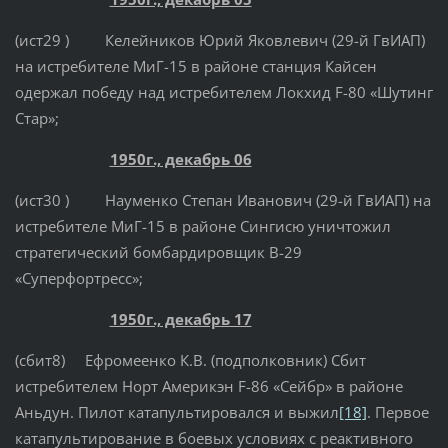
(ист29 ) Келейников Юрий Яковлевич (29-й ГвИАП)
на истребителе МиГ-15 в районе станция Кайсен
одержал победу над истребителем Локхид F-80 «Шутинг
Стар»;
1950г., декабрь 06
(ист30 ) Науменко Степан Иванович (29-й ГвИАП) на
истребителе МиГ-15 в районе Сингисю уничтожил
стратегический бомбардировщик B-29
«Суперфортресс»;
1950г., декабрь 17
(сбит8) Ефромеенко К.В. (подполковник) Сбит
истребителем Норт Америкэн F-86 «Сейбр» в районе
Аньдун. Пилот катапультировался и выжил
[18]
. Первое
катапультирование в боевых условиях с реактивного