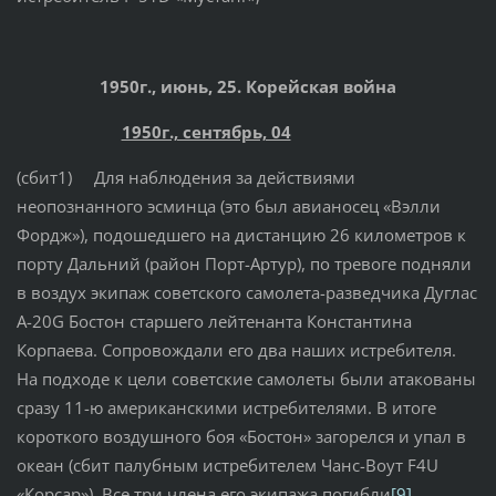
1950г., июнь, 25. Корейская война
1950г., сентябрь, 04
(сбит1) Для наблюдения за действиями
неопознанного эсминца (это был авианосец «Вэлли
Фордж»), подошедшего на дистанцию 26 километров к
порту Дальний (район Порт-Артур), по тревоге подняли
в воздух экипаж советского самолета-разведчика Дуглас
А-20G Бостон старшего лейтенанта Константина
Корпаева. Сопровождали его два наших истребителя.
На подходе к цели советские самолеты были атакованы
сразу 11-ю американскими истребителями. В итоге
короткого воздушного боя «Бостон» загорелся и упал в
океан (сбит палубным истребителем Чанс-Воут F4U
«Корсар»). Все три члена его экипажа погибли
[9]
.