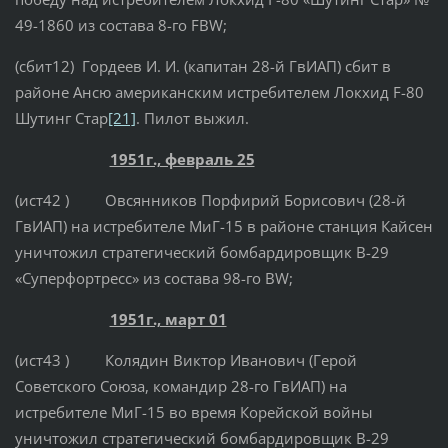
49-1860 из состава 8-го FBW;
(сбит12) Гордеев И. И. (капитан 28-й ГвИАП) сбит в
районе Ансю американским истребителем Локхид F-80
Шутинг Стар
[21]
. Пилот выжил.
1951г., февраль 25
(ист42 ) Овсянников Порфирий Борисович (28-й
ГвИАП) на истребителе МиГ-15 в районе станция Кайсен
уничтожил стратегический бомбардировщик B-29
«Суперфортресс» из состава 98-го BW;
1951г., март 01
(ист43 ) Колядин Виктор Иванович (Герой
Советского Союза, командир 28-го ГвИАП) на
истребителе МиГ-15 во время Корейской войны
уничтожил стратегический бомбардировщик B-29