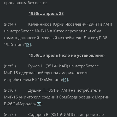
пропавшим без вести;
1950г., апрель 28
(ист4 ) Келейников Юрий Яковлевич (29-й ГвИАП)
на истребителе МиГ-15 в Китае перехватил и сбил
гоминьдановский тяжелый истребитель Локхид Р-38
"Лайтнинг"
[3]
;
1950г., апрель (чсло не установлено)
(ист5 ) Гужев Н. (351-й ИАП) на истребителе
МиГ-15 одержал победу над американским
истребителем F-51D «Мустанг»
[4]
;
(ист6 ) Душин П. (351-й ИАП) на истребителе
МиГ-15 уничтожил средний бомбардировщик Мартин
B-26С «Мародёр»
[5]
;
(ист7 ) Сидоров В. (351-й ИАП) на истребителе