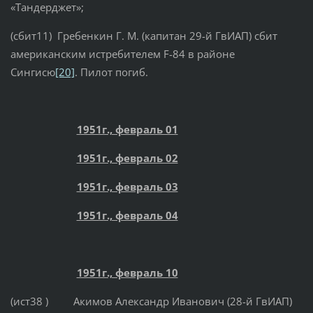
«Тандерджет»;
(сбит11) Гребенкин Г. М. (капитан 29-й ГвИАП) сбит
американским истребителем F-84 в районе
Сингисю
[20]
. Пилот погиб.
1951г., февраль 01
1951г., февраль 02
1951г., февраль 03
1951г., февраль 04
1951г., февраль 10
(ист38 ) Акимов Александр Иванович (28-й ГвИАП)