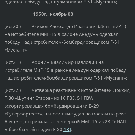
одержал победу над штурмовиком F-51 «Мустанг»;
1950г., ноябрь 08
(ист20 ) Акимов Александр Иванович (28-й ГвИАП)
на истребителе МиГ-15 в районе Аньдунь одержал
победу над истребителем-бомбардировщиком F-51
«Мустанг»;
(ист21 ) Афонин Владимир Павлович на
истребителе МиГ-15 в районе Аньдун одержал победу
над истребителем-бомбардировщиком F-51 «Мустанг»;
(ист22 ) Четверка реактивных истребителей Локхид
F-80 «Шутинг Старов» из 16 FBS, 51 FBW,
эскортировавшая бомбардировщики В-29
«Суперфортресс», наносившие удар по мостам на реке
Ялуцзян, встретилась с четверкой МиГ-15 из 28 ГвИАП.
В бою был сбит один F-80
[13]
;