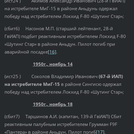
(ист24 ) Акимов Александр Иванович (28-й ГвИАП)
на истребителе МиГ-15 в районе Аньдунь одержал
победу над истребителем Локхид F-80 «Шутинг Стар»;
(сбит6) Насонов М.П. (старший лейтенант, 28-й
ГвИАП) подбит реактивным истребителем Локхид F-80
«Шутинг Стар» в районе Аньдун. Пилот погиб при
аварийной посадке
[16]
.
1950г., ноябрь 14
(ист25 ) Соколов Владимир Иванович
(67-й ИАП)
на истребителе МиГ-15
в районе Сингисю одержал
победу над истребителем Локхид F-80 «Шутинг Стар»;
1950г., ноябрь 18
(сбит7) Таршинов А.И. (капитан, 139-й ГвИАП) Сбит
реактивным палубным истребителем Грумман F9F
«Пантера» в районе Аньдун. Пилот погиб
[17]
.