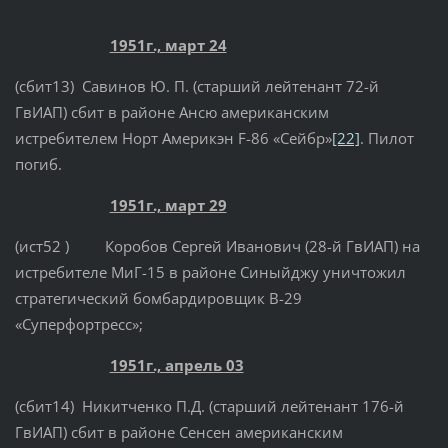
1951г., март 24
(сбит13) Савинов Ю. П. (старший лейтенант 72-й
ГвИАП) сбит в районе Ансю американским
истребителем Норт Америкэн F-86 «Сейбр»
[22]
. Пилот
погиб.
1951г., март 29
(ист52 ) Коробов Сергей Иванович (28-й ГвИАП) на
истребителе МиГ-15 в районе Синыйджу уничтожил
стратегический бомбардировщик B-29
«Суперфортресс»;
1951г., апрель 03
(сбит14) Никитченко П.Д. (старший лейтенант 176-й
ГвИАП) сбит в районе Сенсен американским