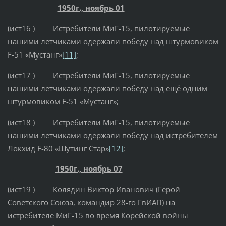
1950г., ноябрь 01
(ист16 ) Истребители МиГ-15, пилотируемые
нашими летчиками одержали победу над штурмовиком
F-51 «Мустанг»
[11]
;
(ист17 ) Истребители МиГ-15, пилотируемые
нашими летчиками одержали победу над ещё одним
штурмовиком F-51 «Мустанг»;
(ист18 ) Истребители МиГ-15, пилотируемые
нашими летчиками одержали победу над истребителем
Локхид F-80 «Шутинг Стар»
[12]
;
1950г., ноябрь 07
(ист19 ) Колядин Виктор Иванович (Герой
Советского Союза, командир 28-го ГвИАП) на
истребителе МиГ-15 во время Корейской войны